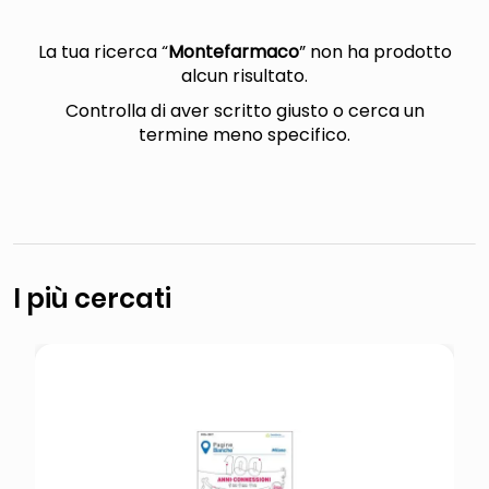
italia independent occhiali sole 0703 thin rotondo sun
pattumiera raccolta differenziata
La tua ricerca “
Montefarmaco
” non ha prodotto
alcun risultato.
elenco telefonico
Controlla di aver scritto giusto o cerca un
asciuga capelli spazzola
termine meno specifico.
I più cercati