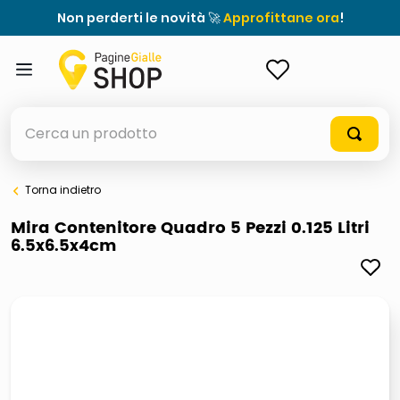
Non perderti le novità 🚀
Approfittane ora
!
ACCEDI
Cerca un prodotto
Torna indietro
elenchi telefonici
Mira Contenitore Quadro 5 Pezzi 0.125 Litri
6.5x6.5x4cm
orologio parete
porta tv
meme
elenco
ombrelloni