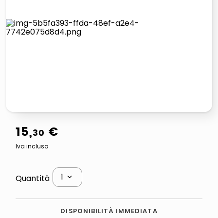
lucidatrice pavimenti
italia independent occhiali sole 0703 thin rotondo sun
pattumiera raccolta differenziata
crema funghi porcini tartufo
15
,
€
30
Iva inclusa
1
Quantità
DISPONIBILITÀ IMMEDIATA