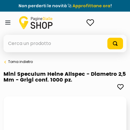
Non perderti le novità 🚀
Approfittane ora
!
ACCEDI
Cerca un prodotto
Torna indietro
elenchi telefonici
Mini Speculum Heine Allspec - Diametro 2,5
Mm - Grigi conf. 1000 pz.
meme
elenco
ombrelloni
lucidatrice pavimenti
astuccio oxford