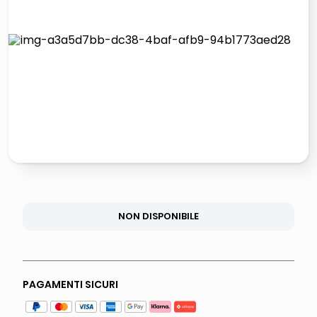
italia independent occhiali sole 0703 thin rotondo sun
pattumiera raccolta differenziata
airpods
asciuga capelli spazzola
NON DISPONIBILE
PAGAMENTI SICURI