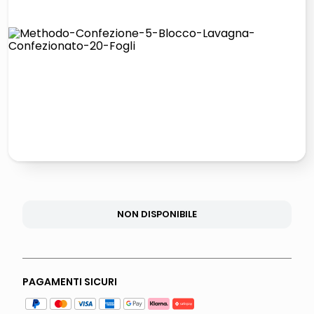
lucidatrice pavimenti
pattumiera raccolta differenziata
elenco telefonico
faro solare
NON DISPONIBILE
PAGAMENTI SICURI