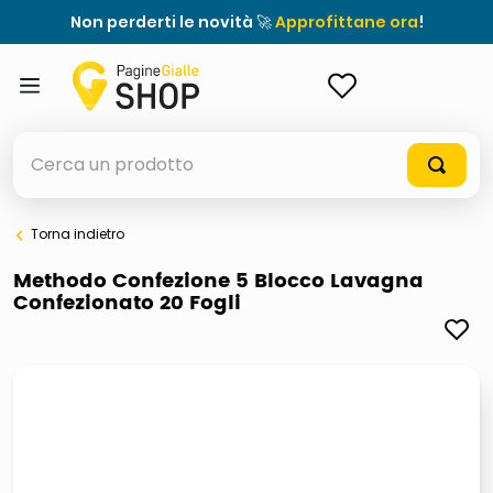
Non perderti le novità 🚀
Approfittane ora
!
ACCEDI
Cerca un prodotto
Torna indietro
elenchi telefonici
Methodo Confezione 5 Blocco Lavagna
Confezionato 20 Fogli
meme
porta tv
elenco
ombrelloni
italia independent occhiali sole 0703 thin rotondo sun