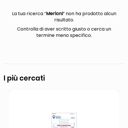
lucidatrice pavimenti
italia independent occhiali sole 0703 thin rotondo sun
La tua ricerca “
Merloni
” non ha prodotto alcun
risultato.
pattumiera raccolta differenziata
Controlla di aver scritto giusto o cerca un
crema funghi porcini tartufo
termine meno specifico.
I più cercati