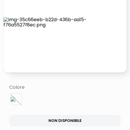
lucidatrice pavimenti
italia independent occhiali sole 0703 thin rotondo sun
pattumiera raccolta differenziata
crema funghi porcini tartufo
Colore
NON DISPONIBILE