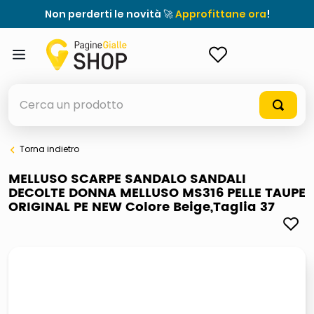
Non perderti le novità 🚀
Approfittane ora
!
ACCEDI
Cerca un prodotto
Torna indietro
elenchi telefonici
MELLUSO SCARPE SANDALO SANDALI
DECOLTE DONNA MELLUSO MS316 PELLE TAUPE
orologio parete
ORIGINAL PE NEW Colore Beige,Taglia 37
porta tv
meme
elenco
ombrelloni