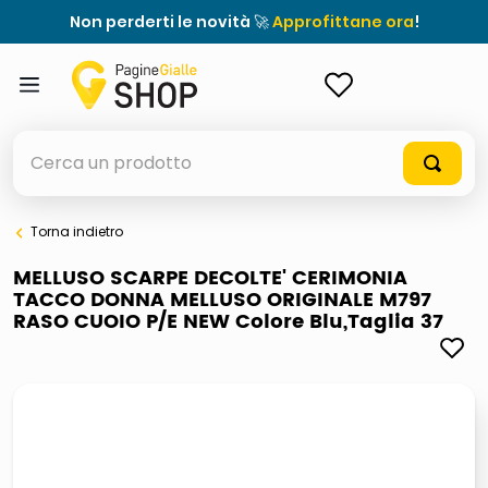
Non perderti le novità 🚀
Approfittane ora
!
ACCEDI
Cerca un prodotto
Torna indietro
elenchi telefonici
MELLUSO SCARPE DECOLTE' CERIMONIA
TACCO DONNA MELLUSO ORIGINALE M797
meme
RASO CUOIO P/E NEW Colore Blu,Taglia 37
porta tv
elenco
ombrelloni
italia independent occhiali sole 0703 thin rotondo sun