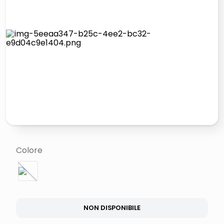
lucidatrice pavimenti
elenco telefonico
pattumiera raccolta differenziata
asciuga capelli spazzola
Colore
NON DISPONIBILE