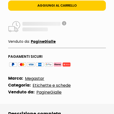
AGGIUNGI AL CARRELLO
PagineGialle
Venduto da:
PAGAMENTI SICURI
Marca:
Megastar
Categoria:
Etichette e schede
Venduto da:
PagineGialle
Descrizione completa