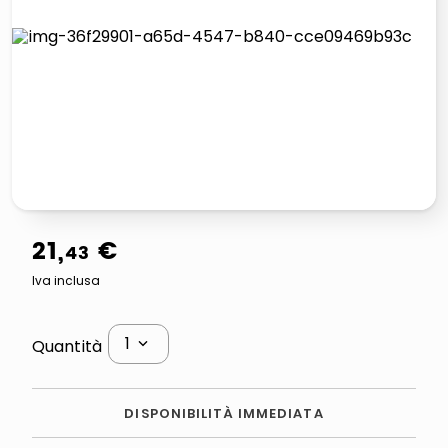
lucidatrice pavimenti
italia independent occhiali sole 0703 thin rotondo sun
pattumiera raccolta differenziata
crema funghi porcini tartufo
21
,
€
43
Iva inclusa
1
Quantità
DISPONIBILITÀ IMMEDIATA