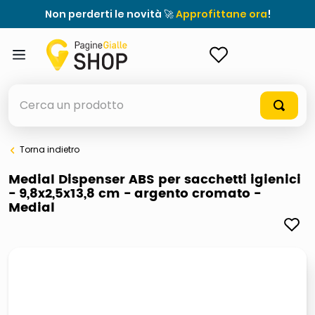
Non perderti le novità 🚀
Approfittane ora
!
ACCEDI
Cerca un prodotto
Torna indietro
elenchi telefonici
Medial Dispenser ABS per sacchetti igienici
- 9,8x2,5x13,8 cm - argento cromato -
orologio parete
Medial
meme
porta tv
elenco
ombrelloni