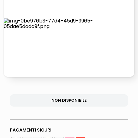
italia independent occhiali sole 0703 thin rotondo sun
lucidatrice pavimenti
pattumiera raccolta differenziata
asciuga capelli spazzola
NON DISPONIBILE
PAGAMENTI SICURI