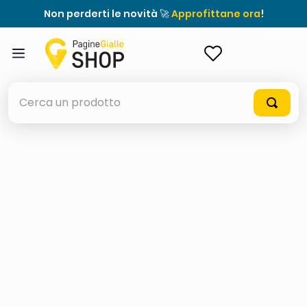
Non perderti le novità 🚀
Approfittane ora
!
ACCEDI
Cerca un prodotto
elenchi telefonici
meme
elenco
ombrelloni
italia independent occhiali sole 0703 thin rotondo sun
astuccio oxford