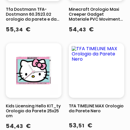
Tfa Dostmann TFA-
Minecraft Orologio Maxi
Dostmann 60.3523.02
Creeper Gadget
orologio da parete e da
Materiale PVC Movimento
tavolo Orologio al quarzo
Al Quarzo
55
,
€
54
,
€
34
43
Rotondo Argento, Bianco
Kids Licensing Hello KIT_ty
TFA TIMELINE MAX Orologio
Orologio da Parete 25x25
da Parete Nero
cm
53
,
€
54
,
€
51
43