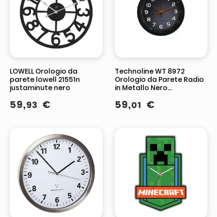
LOWELL Orologio da
Technoline WT 8972
parete lowell 21551n
Orologio da Parete Radio
justaminute nero
in Metallo Nero
30x4,2x30cm
59
,
€
59
,
€
93
01