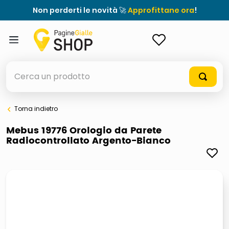
Non perderti le novità 🚀
Approfittane ora
!
ACCEDI
Cerca un prodotto
Torna indietro
elenchi telefonici
Mebus 19776 Orologio da Parete
Radiocontrollato Argento-Bianco
orologio parete
meme
porta tv
elenco
ombrelloni