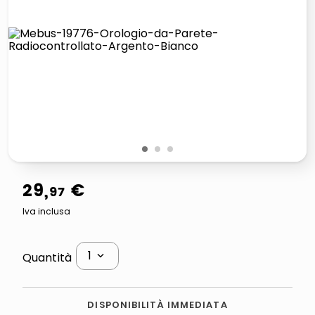
italia independent occhiali sole 0703 thin rotondo sun
lucidatrice pavimenti
pattumiera raccolta differenziata
asciuga capelli spazzola
1
2
3
29
,
€
97
Iva inclusa
1
Quantità
DISPONIBILITÀ IMMEDIATA