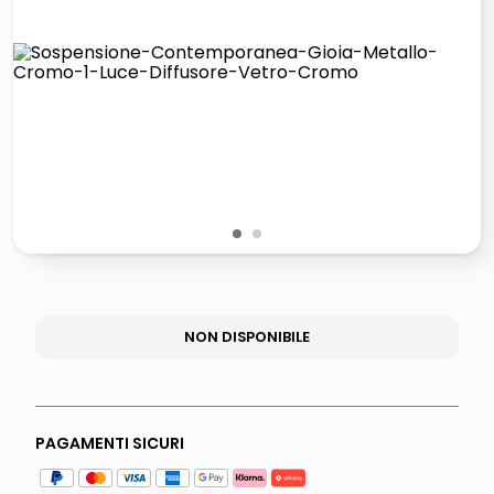
lucidatrice pavimenti
italia independent occhiali sole 0703 thin rotondo sun
pattumiera raccolta differenziata
elenco telefonico
1
2
NON DISPONIBILE
PAGAMENTI SICURI