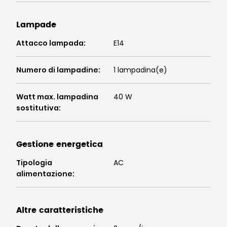
Codice di protezione
IP20
internazionale (IP)
:
Lampade
Attacco lampada
:
E14
Numero di lampadine
:
1 lampadina(e)
Watt max. lampadina
40 W
sostitutiva
:
Gestione energetica
Tipologia
AC
alimentazione
: