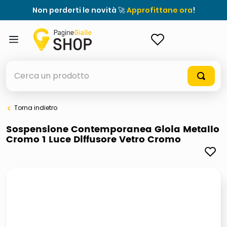
Non perderti le novità 🚀
Approfittane ora
!
ACCEDI
Cerca un prodotto
Torna indietro
elenchi telefonici
Sospensione Contemporanea Gioia Metallo
Cromo 1 Luce Diffusore Vetro Cromo
orologio parete
meme
porta tv
elenco
ombrelloni