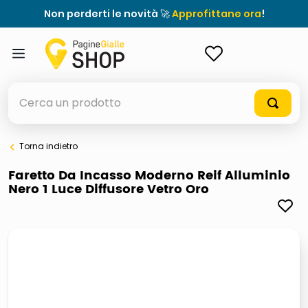
Non perderti le novità 🚀
Approfittane ora
!
ACCEDI
Cerca un prodotto
Torna indietro
elenchi telefonici
Faretto Da Incasso Moderno Reif Alluminio
Nero 1 Luce Diffusore Vetro Oro
meme
porta tv
elenco
ombrelloni
italia independent occhiali sole 0703 thin rotondo sun