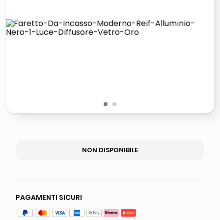
lucidatrice pavimenti
elenco telefonico
pattumiera raccolta differenziata
asciuga capelli spazzola
1
2
NON DISPONIBILE
PAGAMENTI SICURI