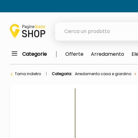
Cerca un prodotto
Categorie
Offerte
Arredamento
El
elenchi telefonici
orologio parete
Torna indietro
Categoria:
Arredamento casa e giardino
meme
porta tv
elenco
ombrelloni
lucidatrice pavimenti
italia independent occhiali sol