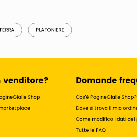
TERRA
PLAFONIERE
n venditore?
Domande freq
agineGialle Shop
Cos'è PagineGialle Shop?
 marketplace
Dove si trova il mio ordin
Come modifico i dati del 
Tutte le FAQ