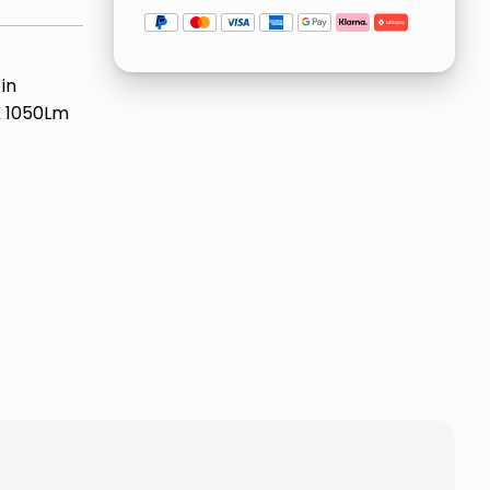
in
K 1050Lm