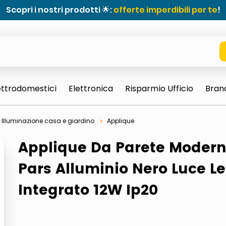
Scopri i nostri prodotti 🌟:
offerte imperdibili per te
!
ettrodomestici
Elettronica
Risparmio Ufficio
Bran
Illuminazione casa e giardino
Applique
Applique Da Parete Moder
Pars Alluminio Nero Luce L
Integrato 12W Ip20
e 0703 thin rotondo sun