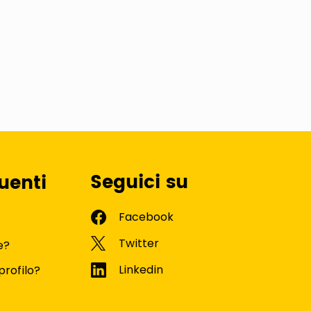
Seguici su
uenti
e?
profilo?