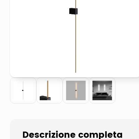
pattumiera raccolta differenzia
elenco telefonico
Descrizione completa