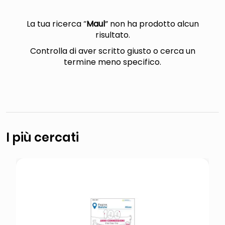
lucidatrice pavimenti
italia independent occhiali sole 0703 thin rotondo sun
La tua ricerca “
Maul
” non ha prodotto alcun
risultato.
pattumiera raccolta differenziata
Controlla di aver scritto giusto o cerca un
elenco telefonico
termine meno specifico.
I più cercati