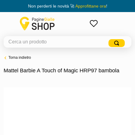
Non perderti le novità 🚀
Approfittane ora
!
ACCEDI
Torna indietro
Mattel Barbie A Touch of Magic HRP97 bambola