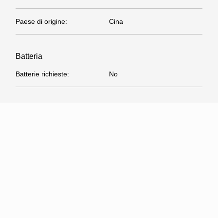
Paese di origine
:
Cina
Batteria
Batterie richieste
:
No
Avviso di sicurezza
Avviso CSS UE
:
Non adatto per bambini con
età inferiore ai 36 mesi
Contenuto dell'imballo
Batterie incluse
:
No