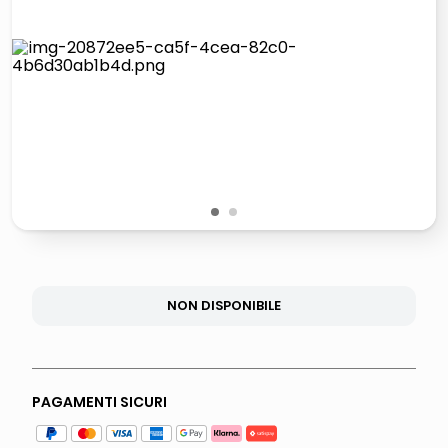
lucidatrice pavimenti
italia independent occhiali sole 0703 thin rotondo sun
pattumiera raccolta differenziata
elenco telefonico
1
2
NON DISPONIBILE
PAGAMENTI SICURI