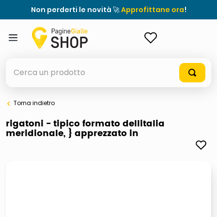
Non perderti le novità 🚀
Approfittane ora
!
ACCEDI
Cerca un prodotto
Torna indietro
elenchi telefonici
rigatoni - tipico formato dellitalia
meridionale, } apprezzato in
orologio parete
meme
porta tv
elenco
ombrelloni