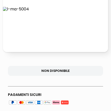
lucidatrice pavimenti
elenco telefonico
pattumiera raccolta differenziata
asciuga capelli spazzola
NON DISPONIBILE
PAGAMENTI SICURI