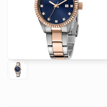
pattumiera raccolta differenzia
crema funghi porcini tartufo