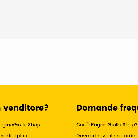
n venditore?
Domande freq
agineGialle Shop
Cos'è PagineGialle Shop?
 marketplace
Dove si trova il mio ordin