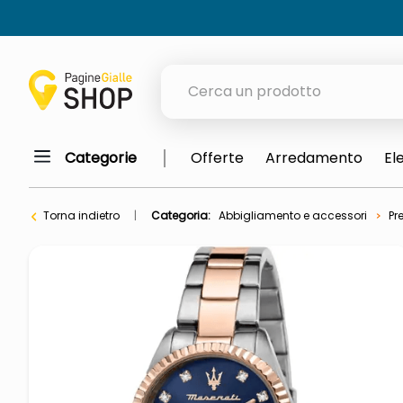
Cerca un prodotto
Categorie
Offerte
Arredamento
El
elenchi telefonici
orologio parete
Torna indietro
Categoria:
Abbigliamento e accessori
Pr
porta tv
meme
elenco
ombrelloni
lucidatrice pavimenti
italia independent occhiali sol