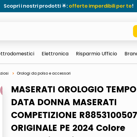
Scopri i nostri prodotti 🌟:
offerte imperdibili per te
!
ettrodomestici
Elettronica
Risparmio Ufficio
Bran
eziosi
Orologi da polso e accessori
MASERATI OROLOGIO TEMPO
DATA DONNA MASERATI
COMPETIZIONE R8853100507
ORIGINALE PE 2024 Colore
e 0703 thin rotondo sun