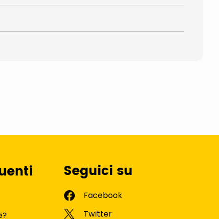
Seguici su
uenti
e?