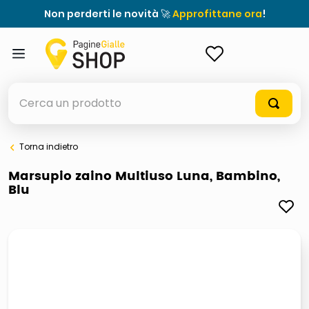
Non perderti le novità 🚀
Approfittane ora
!
ACCEDI
Cerca un prodotto
Torna indietro
elenchi telefonici
Marsupio zaino Multiuso Luna, Bambino,
Blu
orologio parete
porta tv
meme
elenco
ombrelloni