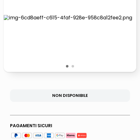
lucidatrice pavimenti
italia independent occhiali sole 0703 thin rotondo sun
pattumiera raccolta differenziata
elenco telefonico
1
2
NON DISPONIBILE
PAGAMENTI SICURI