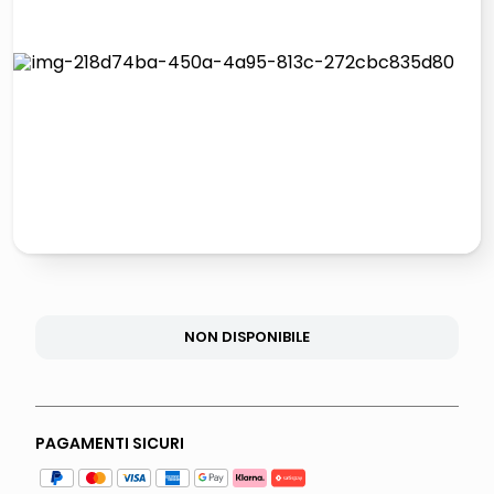
lucidatrice pavimenti
pattumiera raccolta differenziata
elenco telefonico
faro solare
NON DISPONIBILE
PAGAMENTI SICURI