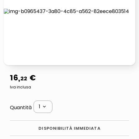
italia independent occhiali sole 0703 thin rotondo sun
lucidatrice pavimenti
pattumiera raccolta differenziata
elenco telefonico
16
,
€
22
Iva inclusa
1
Quantità
DISPONIBILITÀ IMMEDIATA