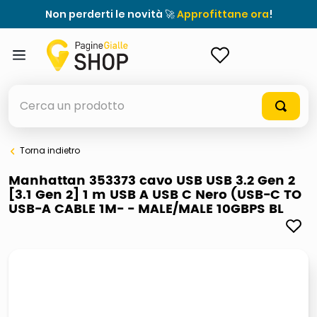
Non perderti le novità 🚀
Approfittane ora
!
ACCEDI
Cerca un prodotto
Torna indietro
elenchi telefonici
Manhattan 353373 cavo USB USB 3.2 Gen 2
[3.1 Gen 2] 1 m USB A USB C Nero (USB-C TO
orologio parete
USB-A CABLE 1M- - MALE/MALE 10GBPS BL
porta tv
meme
elenco
ombrelloni