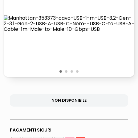
italia independent occhiali sole 0703 thin rotondo sun
lucidatrice pavimenti
pattumiera raccolta differenziata
elenco telefonico
1
2
3
4
NON DISPONIBILE
PAGAMENTI SICURI