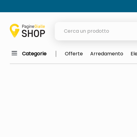
Cerca un prodotto
Categorie
Offerte
Arredamento
El
elenchi telefonici
meme
elenco
ombrelloni
lucidatrice pavimenti
astuccio oxford
italia independent occhiali sol
airpods