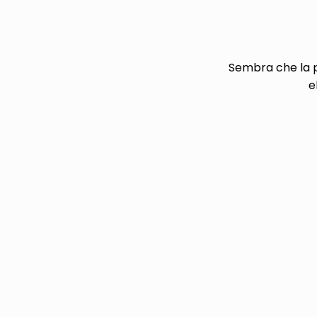
pattumiera raccolta differenzia
asciuga capelli spazzola
Sembra che la p
e