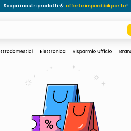
Scopri i nostri prodotti 🌟:
offerte imperdibili per te
!
ettrodomestici
Elettronica
Risparmio Ufficio
Bran
e 0703 thin rotondo sun