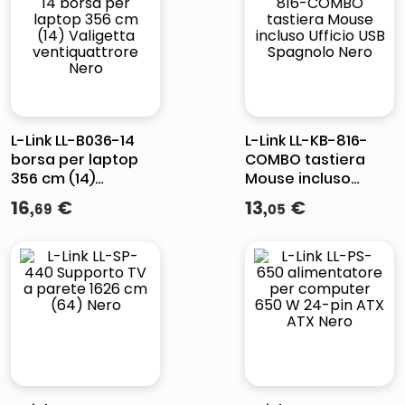
elenco
lucidatrice pavimenti
italia independent occhiali sole 0703 thin rotondo sun
pattumiera raccolta differenziata
L-Link LL-B036-14
L-Link LL-KB-816-
borsa per laptop
COMBO tastiera
356 cm (14)
Mouse incluso
Valigetta
Ufficio USB
16
,
€
13
,
€
69
05
ventiquattrore
Spagnolo Nero
Nero