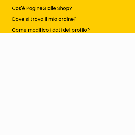
Cos'è PagineGialle Shop?
Dove si trova il mio ordine?
Come modifico i dati del profilo?
Tutte le FAQ
Seguici su
Metodi di pagamento