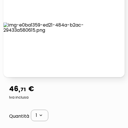
lucidatrice pavimenti
elenco telefonico
pattumiera raccolta differenziata
asciuga capelli spazzola
46
,
€
71
Iva inclusa
1
Quantità