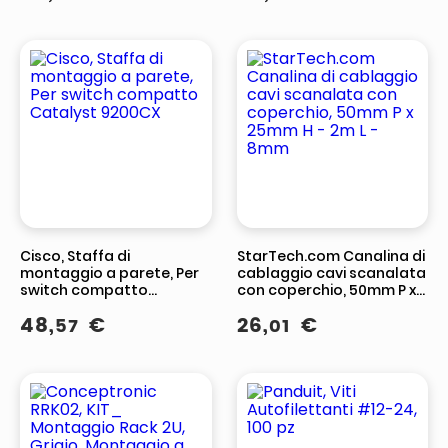
Cisco, Staffa di
StarTech.com Canalina di
montaggio a parete, Per
cablaggio cavi scanalata
switch compatto
con coperchio, 50mm P x
Catalyst 9200CX
25mm H - 2m L - 8mm
48
,
€
26
,
€
57
01