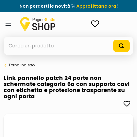
Non perderti le novità 🚀
Approfittane ora
!
ACCEDI
Cerca un prodotto
Torna indietro
elenchi telefonici
Link pannello patch 24 porte non
schermate categoria 6a con supporto cavi
meme
con etichetta e protezione trasparente su
ogni porta
porta tv
elenco
ombrelloni
italia independent occhiali sole 0703 thin rotondo sun