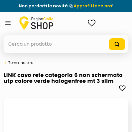
Non perderti le novità 🚀
Approfittane ora
!
ACCEDI
Cerca un prodotto
Torna indietro
elenchi telefonici
LINK cavo rete categoria 6 non schermato
utp colore verde halogenfree mt 3 slim
meme
elenco
ombrelloni
lucidatrice pavimenti
astuccio oxford