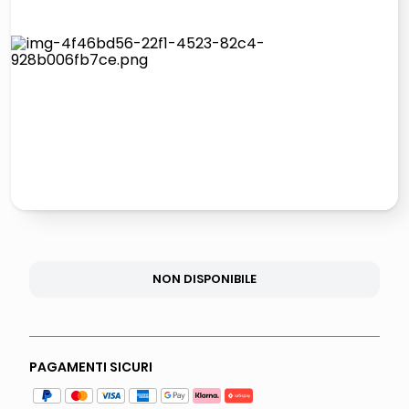
italia independent occhiali sole 0703 thin rotondo sun
pattumiera raccolta differenziata
airpods
asciuga capelli spazzola
NON DISPONIBILE
PAGAMENTI SICURI