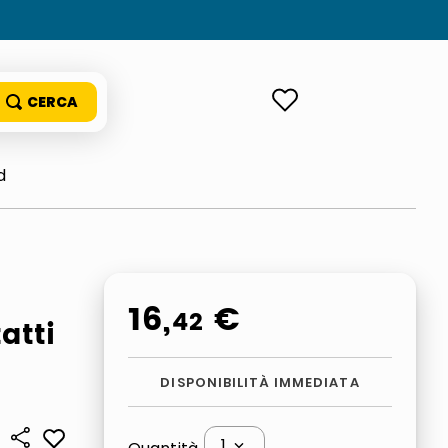
ACCEDI
d
16
,
€
42
atti
DISPONIBILITÀ IMMEDIATA
1