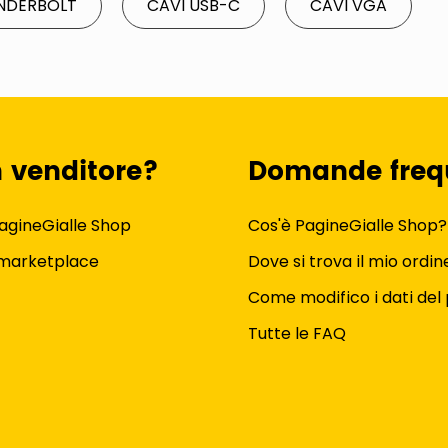
NDERBOLT
CAVI USB-C
CAVI VGA
n venditore?
Domande freq
agineGialle Shop
Cos'è PagineGialle Shop?
 marketplace
Dove si trova il mio ordin
Come modifico i dati del 
Tutte le FAQ