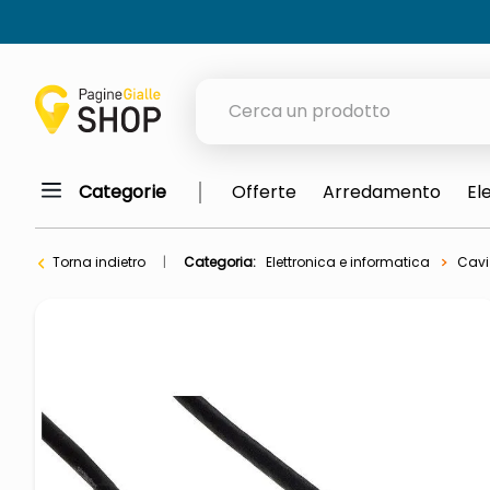
Cerca un prodotto
Categorie
Offerte
Arredamento
El
elenchi telefonici
meme
Torna indietro
Categoria:
Elettronica e informatica
Cavi
porta tv
elenco
ombrelloni
lucidatrice pavimenti
italia independent occhiali sol
pattumiera raccolta differenzia