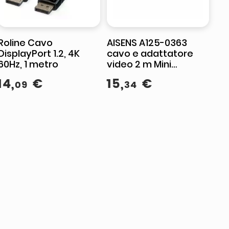
Roline Cavo
AISENS A125-0363
DisplayPort 1.2, 4K
cavo e adattatore
60Hz, 1 metro
video 2 m Mini
DisplayPort DVI Nero
14
,
€
15
,
€
09
34