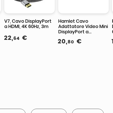
V7, Cavo DisplayPort
Hamlet Cavo
a HDMI, 4K 60Hz, 3m
Adattatore Video Mini
DisplayPort a
22
,
€
DisplayPort 1.8 m Nero
64
20
,
€
80
4K