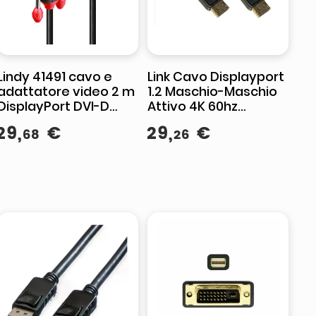
Lindy 41491 cavo e
Link Cavo Displayport
adattatore video 2 m
1.2 Maschio-Maschio
DisplayPort DVI-D
Attivo 4K 60hz
Nero
Biirezionale con
29
,
€
29
,
€
68
26
Funzione Mst 15mt