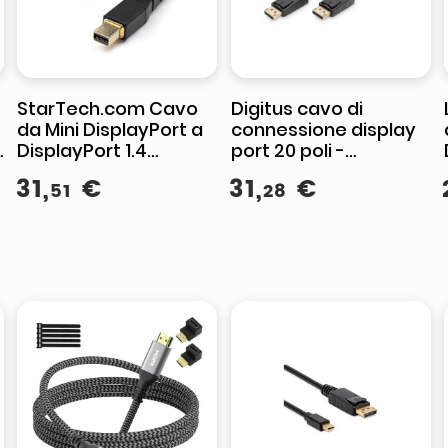
StarTech.com Cavo
Digitus cavo di
da Mini DisplayPort a
connessione display
DisplayPort 1.4
port 20 poli -
certificato VESA da
lunghezza mt. 10
31
,
€
31
,
€
51
28
2m- 8K 60Hz HBR3 HDR
- Cavo da mDP a DP 1