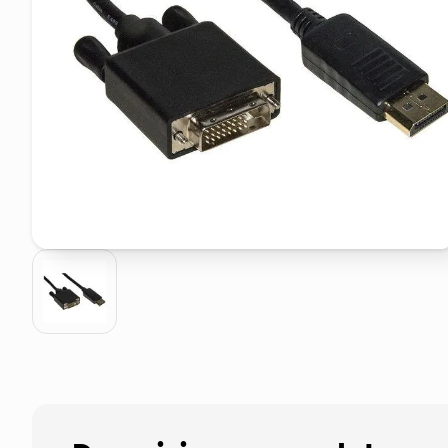
elenco telefonico
asciuga capelli spazzola