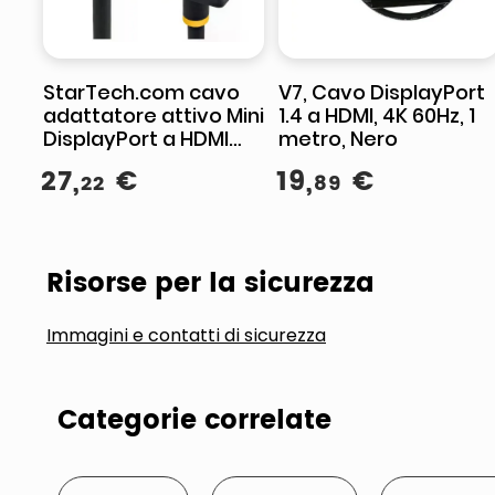
StarTech.com cavo
V7, Cavo DisplayPort
adattatore attivo Mini
1.4 a HDMI, 4K 60Hz, 1
DisplayPort a HDMI
metro, Nero
2.0, 4K 60Hz, 1 m,
27
,
€
19
,
€
22
89
DisplayPort 1.4, audio
7.1, nero
Risorse per la sicurezza
Immagini e contatti di sicurezza
Categorie correlate