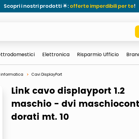
Scopri i nostri prodotti 🌟:
offerte imperdibili per te
!
ettrodomestici
Elettronica
Risparmio Ufficio
Bran
 informatica
Cavi DisplayPort
Link cavo displayport 1.2
maschio - dvi maschiocont
dorati mt. 10
e 0703 thin rotondo sun
ta