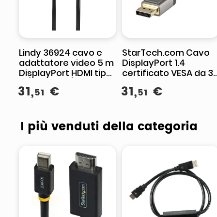
Lindy 36924 cavo e
StarTech.com Cavo
adattatore video 5 m
DisplayPort 1.4
DisplayPort HDMI tipo
certificato VESA da 3
A (Standard) Nero
m - 8K 60Hz HDR10 -
31
,
€
31
,
€
51
51
Video Ultra HD 4K
120Hz - Cavo DP 1.4
I più venduti della categoria