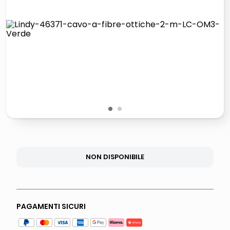
lucidatrice pavimenti
italia independent occhiali sole 0703 thin rotondo sun
pattumiera raccolta differenziata
crema funghi porcini tartufo
1
2
NON DISPONIBILE
PAGAMENTI SICURI