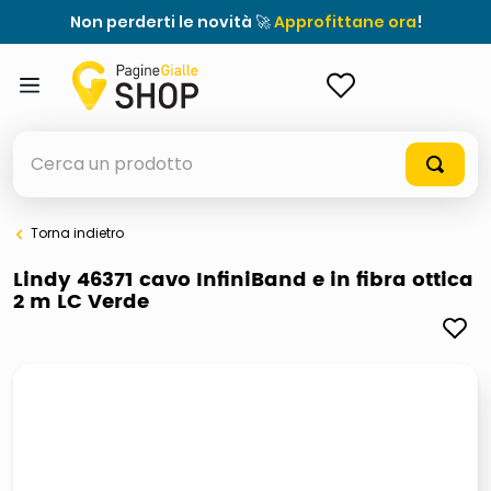
Non perderti le novità 🚀
Approfittane ora
!
ACCEDI
Cerca un prodotto
Torna indietro
elenchi telefonici
Lindy 46371 cavo InfiniBand e in fibra ottica
2 m LC Verde
orologio parete
porta tv
meme
elenco
ombrelloni