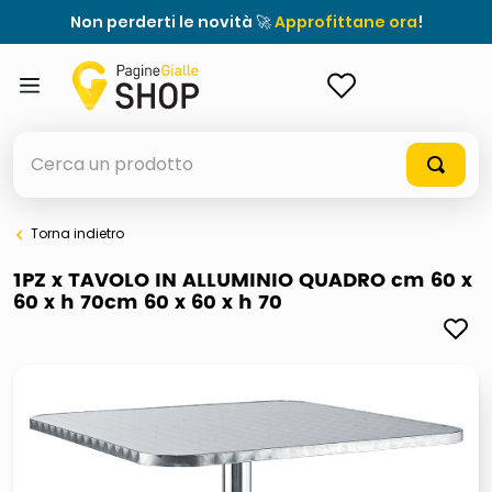
Non perderti le novità 🚀
Approfittane ora
!
ACCEDI
Cerca un prodotto
Torna indietro
elenchi telefonici
1PZ x TAVOLO IN ALLUMINIO QUADRO cm 60 x
60 x h 70cm 60 x 60 x h 70
meme
elenco
ombrelloni
italia independent occhiali sole 0703 thin rotondo sun
astuccio oxford