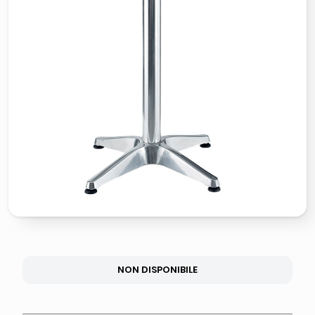
lucidatrice pavimenti
airpods
pattumiera raccolta differenziata
asciuga capelli spazzola
NON DISPONIBILE