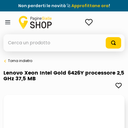
Non perderti le novità 🚀
Approfittane ora
!
ACCEDI
Cerca un prodotto
Torna indietro
elenchi telefonici
Lenovo Xeon Intel Gold 6426Y processore 2,5
GHz 37,5 MB
orologio parete
porta tv
meme
elenco
ombrelloni