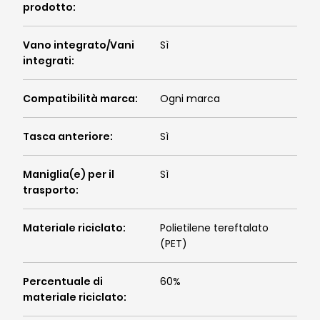
prodotto
:
Vano integrato/Vani
Sì
integrati
:
Compatibilità marca
:
Ogni marca
Tasca anteriore
:
Sì
Maniglia(e) per il
Sì
trasporto
:
Materiale riciclato
:
Polietilene tereftalato
(PET)
Percentuale di
60%
materiale riciclato
: