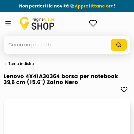
Non perderti le novità 🚀
Approfittane ora
!
ACCEDI
Cerca un prodotto
Torna indietro
elenchi telefonici
Lenovo 4X41A30364 borsa per notebook
39,6 cm (15.6") Zaino Nero
orologio parete
porta tv
meme
elenco
ombrelloni