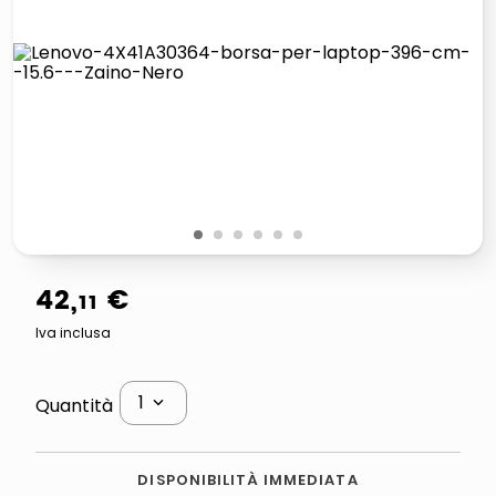
lucidatrice pavimenti
italia independent occhiali sole 0703 thin rotondo sun
pattumiera raccolta differenziata
crema funghi porcini tartufo
1
2
3
4
5
6
42
,
€
11
Iva inclusa
1
Quantità
DISPONIBILITÀ IMMEDIATA