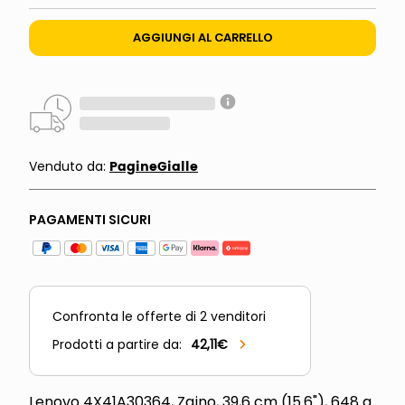
AGGIUNGI AL CARRELLO
PagineGialle
Venduto da:
PAGAMENTI SICURI
Confronta le offerte di
2
venditori
Prodotti a partire da:
42,11
€
Lenovo 4X41A30364, Zaino, 39,6 cm (15.6"), 648 g