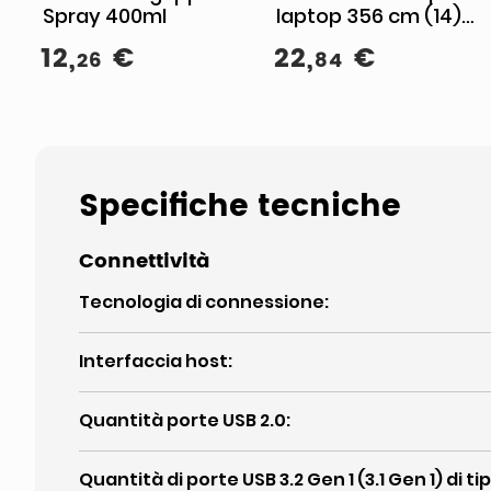
Spray 400ml
laptop 356 cm (14)
Custodia a tasca Blu
12
,
€
22
,
€
26
84
Specifiche tecniche
Connettività
Tecnologia di connessione
:
Interfaccia host
:
Quantità porte USB 2.0
:
Quantità di porte USB 3.2 Gen 1 (3.1 Gen 1) di ti