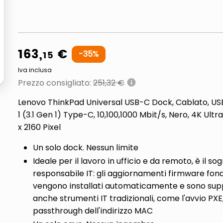
ta
163
,
€
15
-
35
%
Iva inclusa
Prezzo consigliato
:
251,32 €
Lenovo ThinkPad Universal USB-C Dock, Cablato, US
1 (3.1 Gen 1) Type-C, 10,100,1000 Mbit/s, Nero, 4K Ultr
x 2160 Pixel
Un solo dock. Nessun limite
Ideale per il lavoro in ufficio e da remoto, è il so
responsabile IT: gli aggiornamenti firmware fo
vengono installati automaticamente e sono sup
anche strumenti IT tradizionali, come l'avvio PXE,
passthrough dell'indirizzo MAC