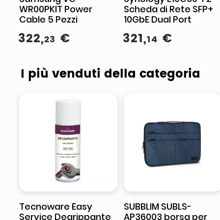
WR00PKIT Power
Scheda di Rete SFP+
Cable 5 Pezzi
10GbE Dual Port
322
,
€
321
,
€
23
14
I più venduti della categoria
Tecnoware Easy
SUBBLIM SUBLS-
Service Degrippante
AP36003 borsa per