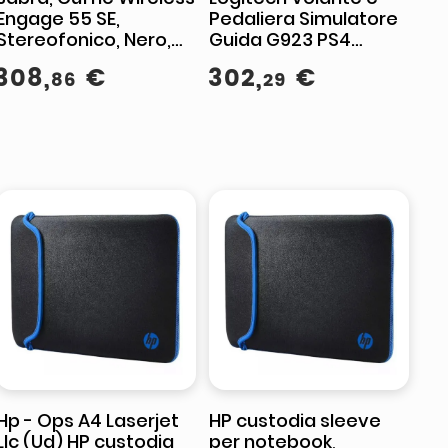
Engage 55 SE,
Pedaliera Simulatore
Stereofonico, Nero,
Guida G923 PS4
USB-A MS, Con base
BUNDLE SHIFTER
308
,
€
302
,
€
86
29
Hp - Ops A4 Laserjet
HP custodia sleeve
Llc (Ud) HP custodia
per notebook,