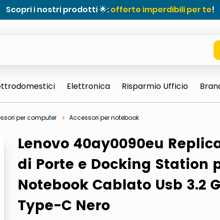
Scopri i nostri prodotti 🌟:
offerte imperdibili per te
!
ettrodomestici
Elettronica
Risparmio Ufficio
Bran
ssori per computer
Accessori per notebook
Lenovo 40ay0090eu Replic
di Porte e Docking Station 
Notebook Cablato Usb 3.2 G
Type-C Nero
e 0703 thin rotondo sun