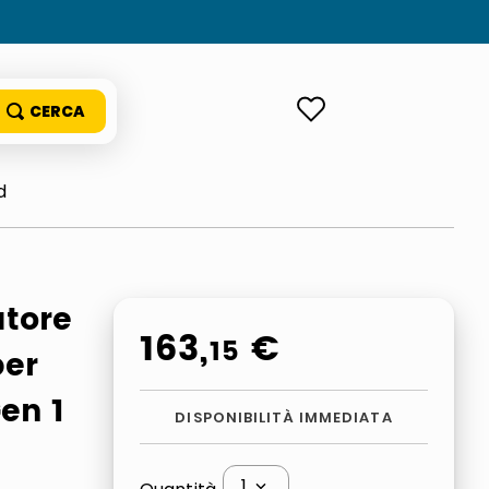
ACCEDI
d
atore
163
,
€
15
per
en 1
DISPONIBILITÀ IMMEDIATA
1