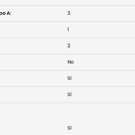
ipo A
:
3
1
2
No
Sì
Sì
Sì