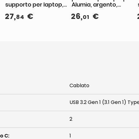
supporto per laptop,
Alumia, argento,
ergonomico,
alluminio riciclato,
27
,
€
26
,
€
84
01
pieghevole,
pieghevole,
regolabile in altezza e
regolabile, fino a 15'', 5
inclinazione
kg
Cablato
USB 3.2 Gen 1 (3.1 Gen 1) Ty
2
po C
:
1