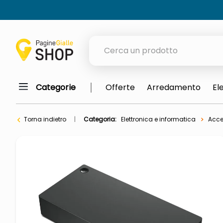
Cerca un prodotto
Categorie
Offerte
Arredamento
El
elenchi telefonici
orologio parete
Torna indietro
Categoria:
Elettronica e informatica
Acce
meme
porta tv
elenco
ombrelloni
lucidatrice pavimenti
italia independent occhiali sol