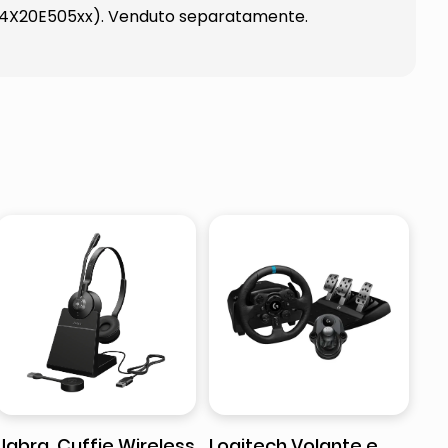
 / 4X20E505xx). Venduto separatamente.
Jabra, Cuffie Wireless
Logitech Volante e