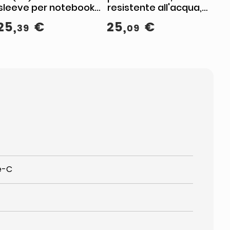
sleeve per notebook,
resistente all'acqua,
modello C40BPUT,
fino a 14 pollici,
25
,
€
25
,
€
39
09
compatibile fino a 16
atmospheric blue,
pollici
poliestere, C3TR3UT
pe-C