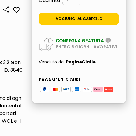
Quantità
AGGIUNGI AL CARRELLO
CONSEGNA GRATUITA
ENTRO
5
GIORNI LAVORATIVI
PagineGialle
B 3.2 Gen
Venduto da:
a HD, 3840
PAGAMENTI SICURI
gno di ogni
ndamentali
portati
 WOL e il