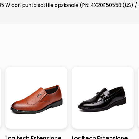
135 W con punta sottile opzionale (PN: 4X20E50558 (US)
Logitech Estensione
Logitech Estensione