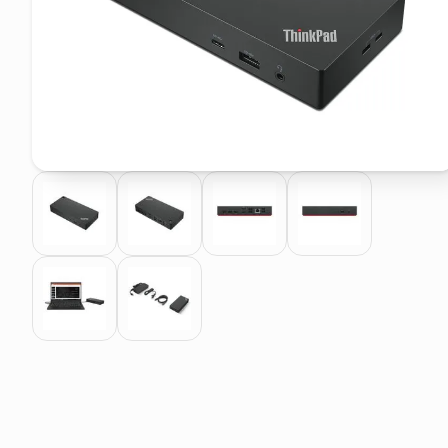
pattumiera raccolta differenzia
elenco telefonico