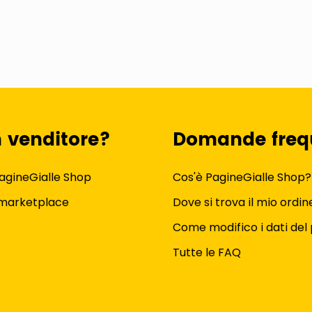
n venditore?
Domande freq
agineGialle Shop
Cos'è PagineGialle Shop?
 marketplace
Dove si trova il mio ordin
Come modifico i dati del 
Tutte le FAQ