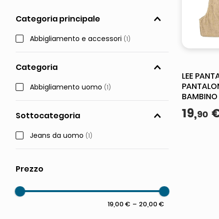
pattumiera raccolta differenzia
Categoria principale
crema funghi porcini tartufo
Abbigliamento e accessori
(
1
)
Categoria
LEE PANT
PANTALON
Abbigliamento uomo
(
1
)
BAMBINO 
LOUIS 75
19
,
90
Sottocategoria
ORIGINAL
Jeans da uomo
(
1
)
19,00 €
–
20,00 €