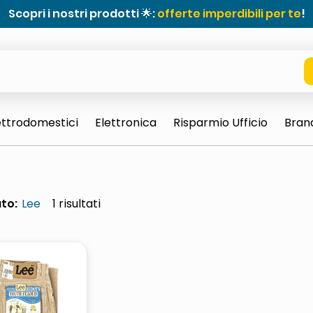
Scopri i nostri prodotti 🌟:
offerte imperdibili per te
!
ettrodomestici
Elettronica
Risparmio Ufficio
Bran
to:
Lee
1
e 0703 thin rotondo sun