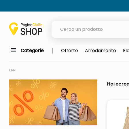
Cerca un prodotto
Categorie
Offerte
Arredamento
El
elenchi telefonici
orologio parete
Lee
porta tv
Hai cerca
meme
elenco
ombrelloni
lucidatrice pavimenti
italia independent occhiali sol