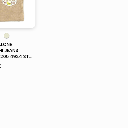
ta
ALONE
I JEANS
205 4924 ST
93B COTONE
€
E NEW