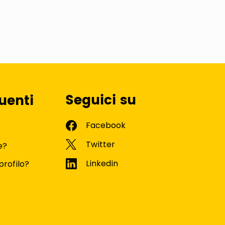
Seguici su
uenti
e?
profilo?