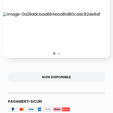
italia independent occhiali sole 0703 thin rotondo sun
lucidatrice pavimenti
pattumiera raccolta differenziata
asciuga capelli spazzola
1
2
NON DISPONIBILE
PAGAMENTI SICURI