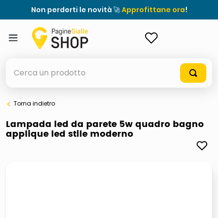
Non perderti le novità 🚀
Approfittane ora
!
ACCEDI
Cerca un prodotto
Torna indietro
elenchi telefonici
Lampada led da parete 5w quadro bagno
applique led stile moderno
orologio parete
meme
porta tv
elenco
ombrelloni