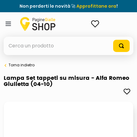
Non perderti le novità 🚀
Approfittane ora
!
ACCEDI
Cerca un prodotto
Torna indietro
elenchi telefonici
Lampa Set tappeti su misura - Alfa Romeo
Giulietta (04-10)
orologio parete
porta tv
meme
elenco
ombrelloni