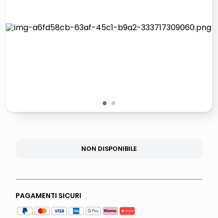
lucidatrice pavimenti
italia independent occhiali sole 0703 thin rotondo sun
pattumiera raccolta differenziata
crema funghi porcini tartufo
1
2
NON DISPONIBILE
PAGAMENTI SICURI