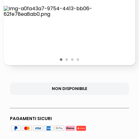
lucidatrice pavimenti
italia independent occhiali sole 0703 thin rotondo sun
pattumiera raccolta differenziata
crema funghi porcini tartufo
1
2
3
4
NON DISPONIBILE
PAGAMENTI SICURI