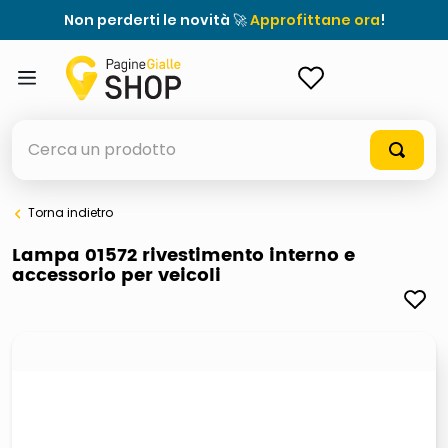
Non perderti le novità 🚀
Approfittane ora
!
ACCEDI
Cerca un prodotto
Torna indietro
elenchi telefonici
Lampa 01572 rivestimento interno e
accessorio per veicoli
orologio parete
porta tv
meme
elenco
ombrelloni