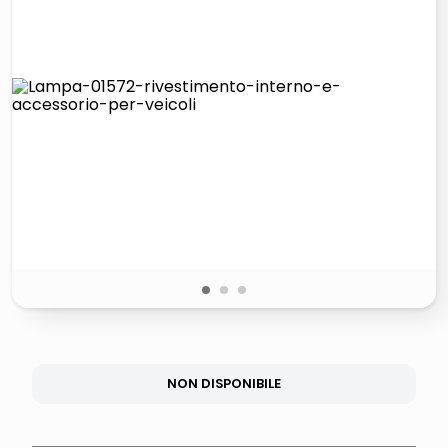
italia independent occhiali sole 0703 thin rotondo sun
lucidatrice pavimenti
pattumiera raccolta differenziata
elenco telefonico
1
2
3
NON DISPONIBILE