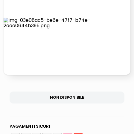
lucidatrice pavimenti
airpods
pattumiera raccolta differenziata
asciuga capelli spazzola
NON DISPONIBILE
PAGAMENTI SICURI