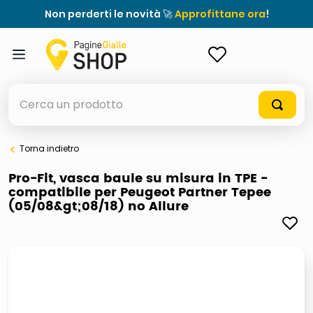
Non perderti le novità 🚀
Approfittane ora
!
ACCEDI
Cerca un prodotto
Torna indietro
elenchi telefonici
Pro-Fit, vasca baule su misura in TPE -
compatibile per Peugeot Partner Tepee
meme
(05/08&gt;08/18) no Allure
elenco
ombrelloni
italia independent occhiali sole 0703 thin rotondo sun
astuccio oxford