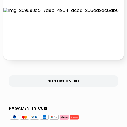
lucidatrice pavimenti
pattumiera raccolta differenziata
elenco telefonico
faro solare
NON DISPONIBILE
PAGAMENTI SICURI