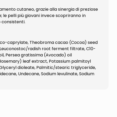
amento cutaneo, grazie alla sinergia di preziose
 le pelli più giovani invece scopriranno in
 consistenti.
n, Coco-caprylate, Theobroma cacao (Cocoa) seed
 Leuconostoc/radish root ferment filtrate, C10-
il, Persea gratissima (Avocado) oil
(Rosemary) leaf extract, Potassium palmitoyl
lyceryl dioleate, Palmitic/stearic triglyceride,
Tridecane, Undecane, Sodium levulinate, Sodium