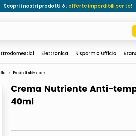
Scopri i nostri prodotti 🌟:
offerte imperdibili per te
!
ettrodomestici
Elettronica
Risparmio Ufficio
Bran
lle
Prodotti skin care
Crema Nutriente Anti-tem
40ml
e 0703 thin rotondo sun