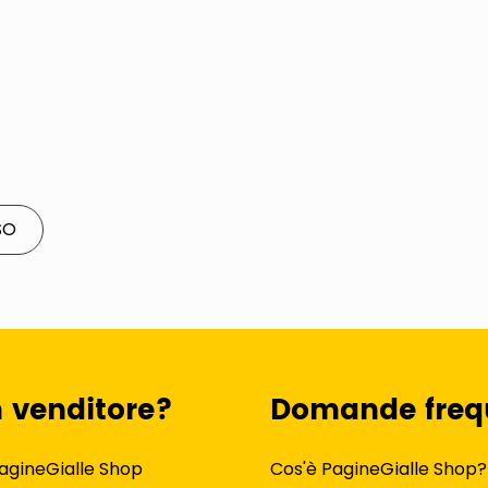
SO
n venditore?
Domande freq
agineGialle Shop
Cos'è PagineGialle Shop?