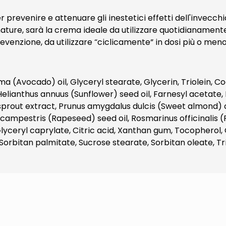
prevenire e attenuare gli inestetici effetti dell'invecchi
mature, sarà la crema ideale da utilizzare quotidianamente;
venzione, da utilizzare “ciclicamente” in dosi più o meno
ima (Avocado) oil, Glyceryl stearate, Glycerin, Triolei
elianthus annuus (Sunflower) seed oil, Farnesyl acetate,
 sprout extract, Prunus amygdalus dulcis (Sweet almond) o
 campestris (Rapeseed) seed oil, Rosmarinus officinalis 
lyceryl caprylate, Citric acid, Xanthan gum, Tocopherol, G
 Sorbitan palmitate, Sucrose stearate, Sorbitan oleate, 