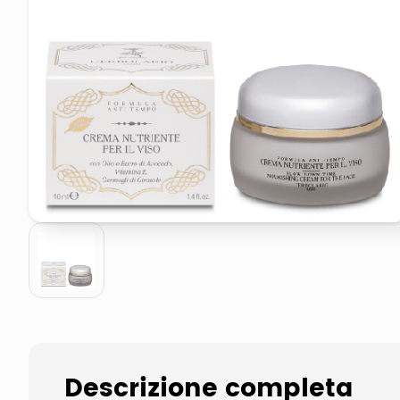
pattumiera raccolta differenzia
asciuga capelli spazzola
Descrizione completa