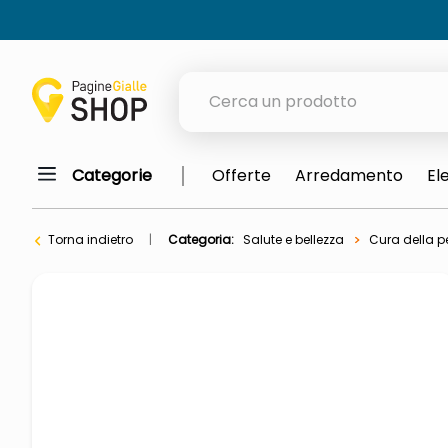
Cerca un prodotto
Categorie
Offerte
Arredamento
El
elenchi telefonici
meme
Torna indietro
Categoria:
Salute e bellezza
Cura della pe
porta tv
elenco
ombrelloni
italia independent occhiali sol
lucidatrice pavimenti
elenco telefonico