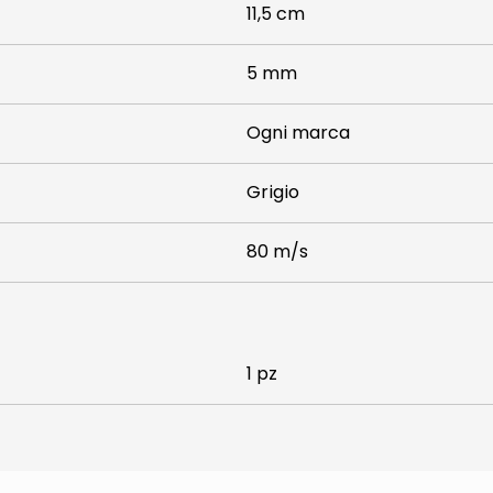
11,5 cm
5 mm
Ogni marca
Grigio
80 m/s
1 pz