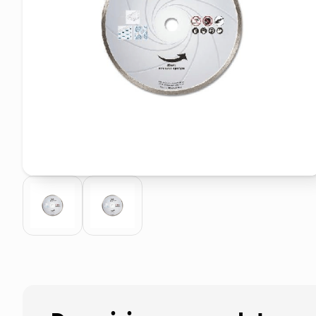
pattumiera raccolta differenzia
asciuga capelli spazzola