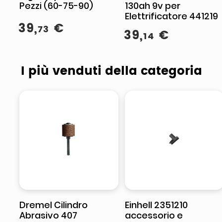
Pezzi (60-75-90)
130ah 9v per
Elettrificatore 441219
39
,
€
73
39
,
€
14
I più venduti della categoria
Dremel Cilindro
Einhell 2351210
Abrasivo 407
accessorio e