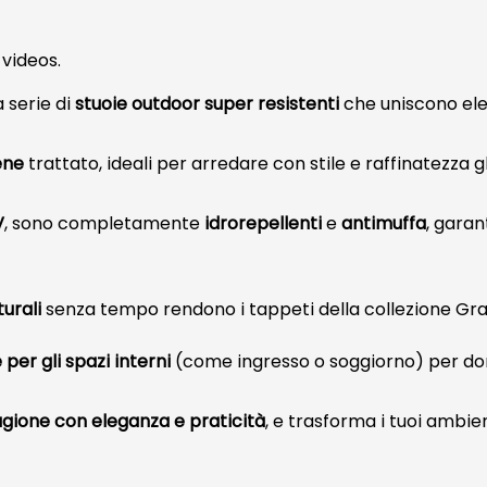
videos.
a serie di
stuoie outdoor super resistenti
che uniscono ele
ene
trattato, ideali per arredare con stile e raffinatezza gl
V
, sono completamente
idrorepellenti
e
antimuffa
, garan
turali
senza tempo rendono i tappeti della collezione Gr
per gli spazi interni
(come ingresso o soggiorno) per dona
agione con eleganza e praticità
, e trasforma i tuoi ambie