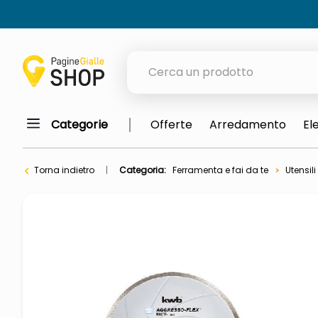
Cerca un prodotto
Categorie
Offerte
Arredamento
El
elenchi telefonici
meme
Torna indietro
Categoria:
Ferramenta e fai da te
Utensili
porta tv
elenco
ombrelloni
italia independent occhiali sol
lucidatrice pavimenti
elenco telefonico