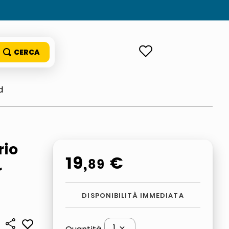
ACCEDI
d
rio
19
,
€
89
r
DISPONIBILITÀ IMMEDIATA
1