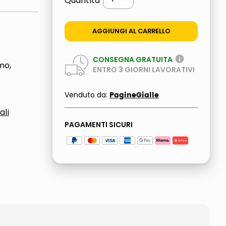
Quantità
AGGIUNGI AL CARRELLO
CONSEGNA GRATUITA
mo,
ENTRO
3
GIORNI LAVORATIVI
PagineGialle
Venduto da:
ali
PAGAMENTI SICURI