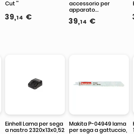
Cut ''
accessorio per
apparato
39
,
€
multifunzione Lama
14
39
,
€
14
per sega
Einhell Lama per sega
Makita P-04949 lama
a nastro 2320x13x0,52
per sega a gattuccio,