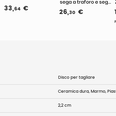
sega a traforo e sega
33
,
€
universale Bimetallo 5
64
26
,
€
30
pz
Disco per tagliare
Ceramica dura, Marmo, Piast
2,2 cm