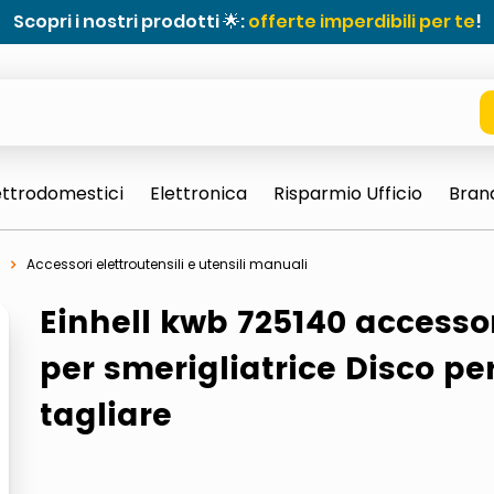
Scopri i nostri prodotti 🌟:
offerte imperdibili per te
!
ettrodomestici
Elettronica
Risparmio Ufficio
Bran
Accessori elettroutensili e utensili manuali
Einhell kwb 725140 accesso
per smerigliatrice Disco pe
tagliare
e 0703 thin rotondo sun