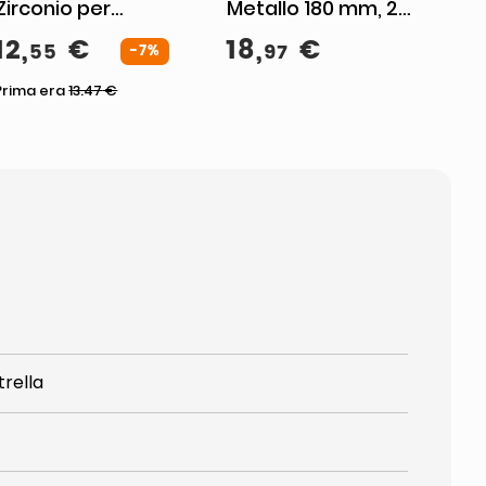
Zirconio per
Metallo 180 mm, 2
Smerigliatrice
Unita'
12
,
€
18
,
€
55
97
Angolare
-7%
Prima era
13.47
€
rella