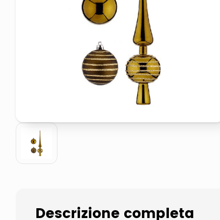
pattumiera raccolta differenzia
asciuga capelli spazzola
Descrizione completa