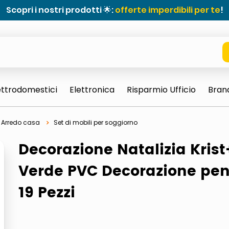
Scopri i nostri prodotti 🌟:
offerte imperdibili per te
!
ettrodomestici
Elettronica
Risparmio Ufficio
Bran
Arredo casa
Set di mobili per soggiorno
Decorazione Natalizia Krist
Verde PVC Decorazione pen
19 Pezzi
e 0703 thin rotondo sun