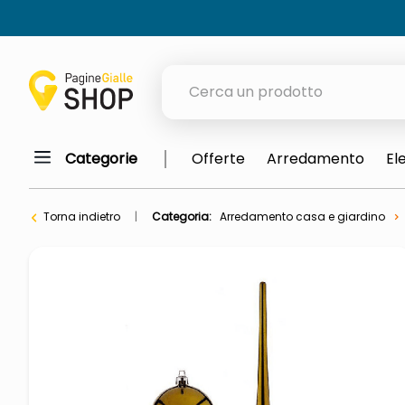
Cerca un prodotto
Categorie
Offerte
Arredamento
El
elenchi telefonici
orologio parete
Torna indietro
Categoria:
Arredamento casa e giardino
meme
porta tv
elenco
ombrelloni
italia independent occhiali sol
lucidatrice pavimenti