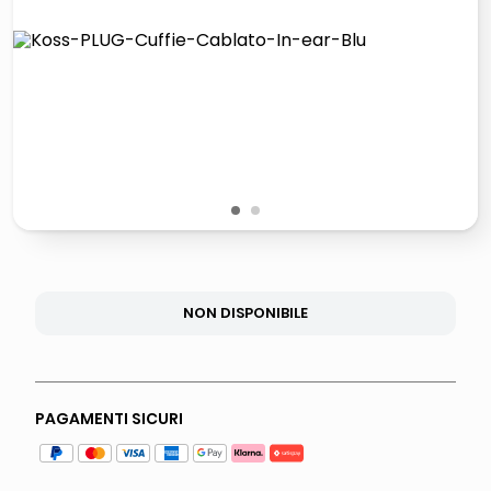
lucidatrice pavimenti
italia independent occhiali sole 0703 thin rotondo sun
pattumiera raccolta differenziata
crema funghi porcini tartufo
1
2
NON DISPONIBILE
PAGAMENTI SICURI