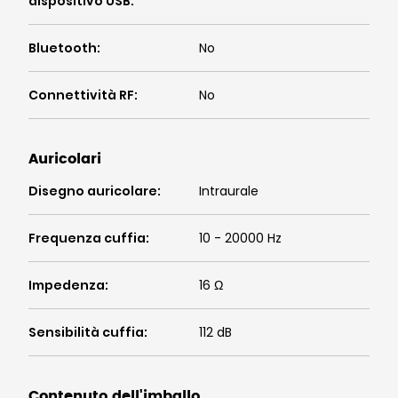
dispositivo USB
:
Bluetooth
:
No
Connettività RF
:
No
Auricolari
Disegno auricolare
:
Intraurale
Frequenza cuffia
:
10 - 20000 Hz
Impedenza
:
16 Ω
Sensibilità cuffia
:
112 dB
Contenuto dell'imballo