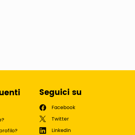
Seguici su
uenti
e?
profilo?