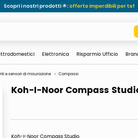
Scopri i nostri prodotti 🌟:
offerte imperdibili per te
!
ettrodomestici
Elettronica
Risparmio Ufficio
Bran
ti e sensori di misurazione
Compassi
Koh-I-Noor Compass Studi
e 0703 thin rotondo sun
Koh-I-Noor Compass Studio