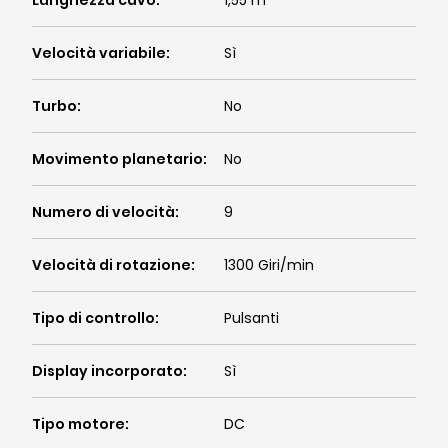
Lunghezza cavo
:
1,55 m
Velocità variabile
:
Sì
Turbo
:
No
Movimento planetario
:
No
Numero di velocità
:
9
Velocità di rotazione
:
1300 Giri/min
Tipo di controllo
:
Pulsanti
Display incorporato
:
Sì
Tipo motore
:
DC