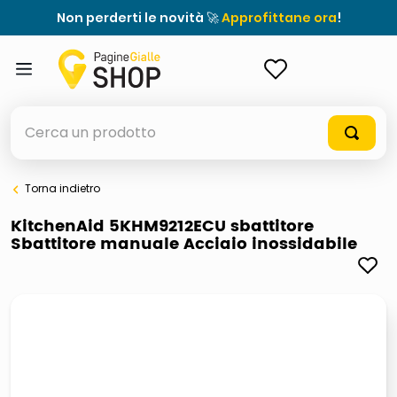
Non perderti le novità 🚀
Approfittane ora
!
ACCEDI
Cerca un prodotto
Torna indietro
elenchi telefonici
KitchenAid 5KHM9212ECU sbattitore
Sbattitore manuale Acciaio inossidabile
meme
porta tv
elenco
ombrelloni
italia independent occhiali sole 0703 thin rotondo sun