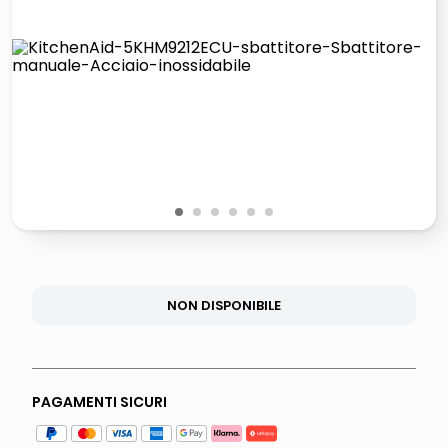
lucidatrice pavimenti
pattumiera raccolta differenziata
elenco telefonico
faro solare
1
2
3
4
5
6
NON DISPONIBILE
PAGAMENTI SICURI