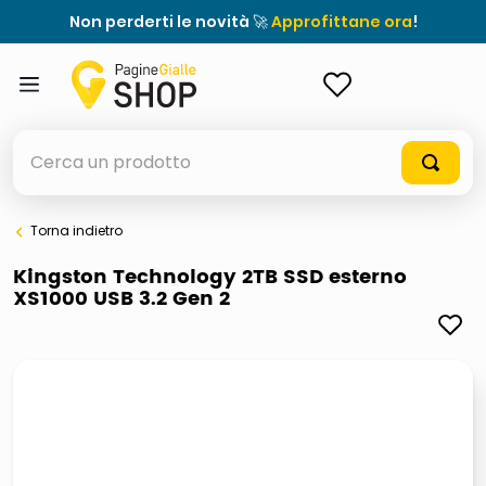
Non perderti le novità 🚀
Approfittane ora
!
ACCEDI
Cerca un prodotto
Torna indietro
elenchi telefonici
Kingston Technology 2TB SSD esterno
XS1000 USB 3.2 Gen 2
meme
elenco
ombrelloni
lucidatrice pavimenti
astuccio oxford