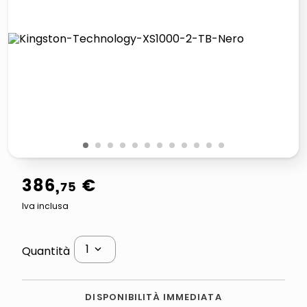
italia independent occhiali sole 0703 thin rotondo sun
airpods
pattumiera raccolta differenziata
asciuga capelli spazzola
1
2
3
4
5
6
7
8
9
10
11
12
386
,
€
75
Iva inclusa
1
Quantità
DISPONIBILITÀ IMMEDIATA