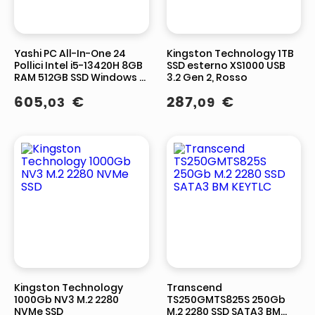
Yashi PC All-In-One 24
Kingston Technology 1TB
Pollici Intel i5-13420H 8GB
SSD esterno XS1000 USB
RAM 512GB SSD Windows 11
3.2 Gen 2, Rosso
Pro Nero
605
,
€
287
,
€
03
09
Kingston Technology
Transcend
1000Gb NV3 M.2 2280
TS250GMTS825S 250Gb
NVMe SSD
M.2 2280 SSD SATA3 BM