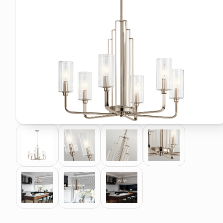
pattumiera raccolta differenzia
asciuga capelli spazzola