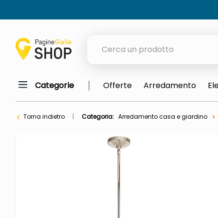
Cerca un prodotto
Categorie
Offerte
Arredamento
El
elenchi telefonici
orologio parete
Torna indietro
Categoria:
Arredamento casa e giardino
meme
porta tv
elenco
ombrelloni
italia independent occhiali sol
lucidatrice pavimenti