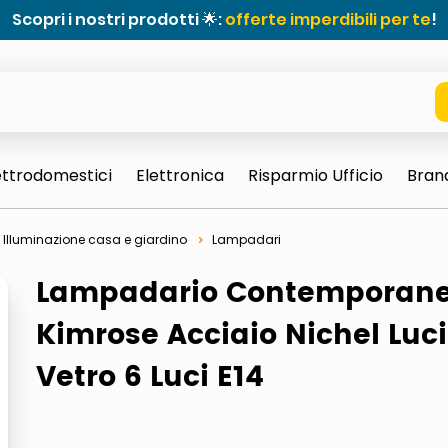
Scopri i nostri prodotti 🌟:
offerte imperdibili per te
!
ettrodomestici
Elettronica
Risparmio Ufficio
Bran
Illuminazione casa e giardino
Lampadari
Lampadario Contemporan
Kimrose Acciaio Nichel Luc
Vetro 6 Luci E14
e 0703 thin rotondo sun