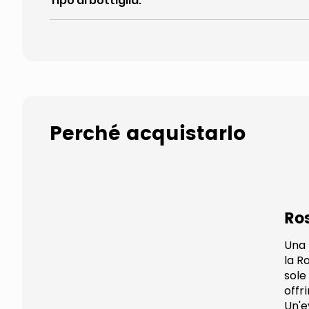
Tipo di bottiglia
:
Perché acquistarlo
Ro
Una 
la R
sole
offr
Un'e