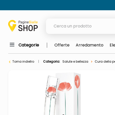
Cerca un prodotto
Categorie
Offerte
Arredamento
El
elenchi telefonici
meme
Torna indietro
Categoria:
Salute e bellezza
Cura della 
porta tv
elenco
ombrelloni
italia independent occhiali sol
lucidatrice pavimenti
elenco telefonico