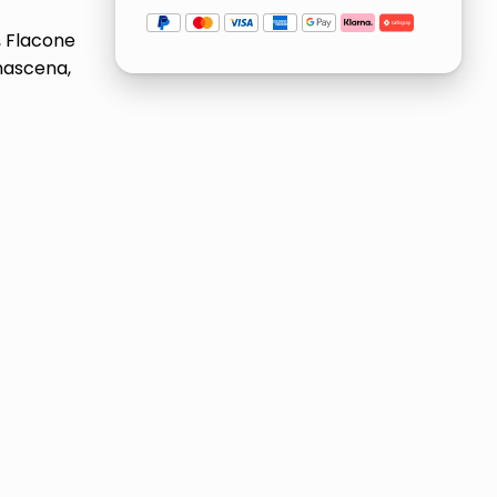
, Flacone
amascena,