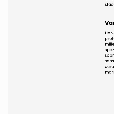
sfac
Va
Un v
prof
mill
spez
sopr
sens
dura
marr