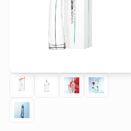
pattumiera raccolta differenzia
asciuga capelli spazzola