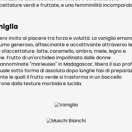
cettature verdi e fruttate, e una femminilità incomparabi
niglia
ero invito al piacere tra forza e voluttà. La vaniglia eman
umo generoso, affascinante e accattivante attraverso le
e sfaccettature: latte, caramello, ambra, miele, legno e
ie. Frutto di un'orchidea impollinata dalle donne
annominate "marieuses" in Madagascar, libera il suo pr
uale sotto forma di assoluta dopo lunghe fasi di prepara
nte le quali il frutto verde si trasforma in un baccello
one dalla texture morbida e lucida. ​