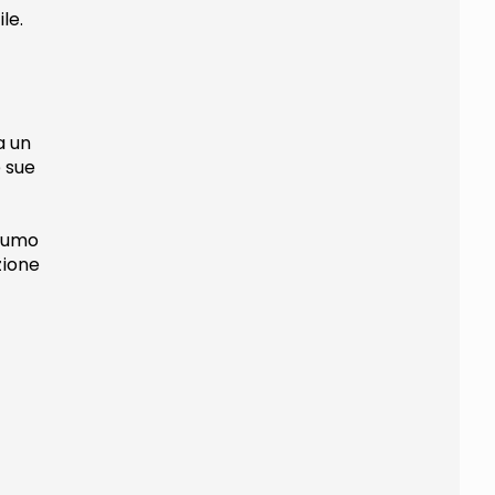
le.
a un
 sue
ofumo
zione