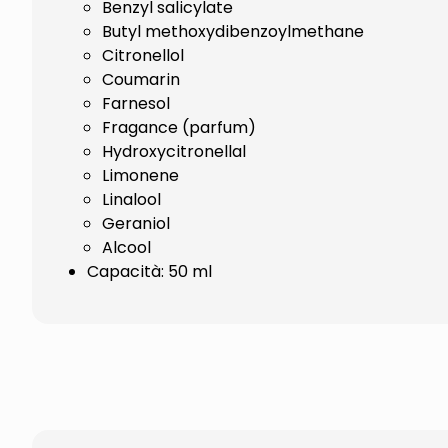
Benzyl salicylate
Butyl methoxydibenzoylmethane
Citronellol
Coumarin
Farnesol
Fragance (parfum)
Hydroxycitronellal
Limonene
Linalool
Geraniol
Alcool
Capacità: 50 ml