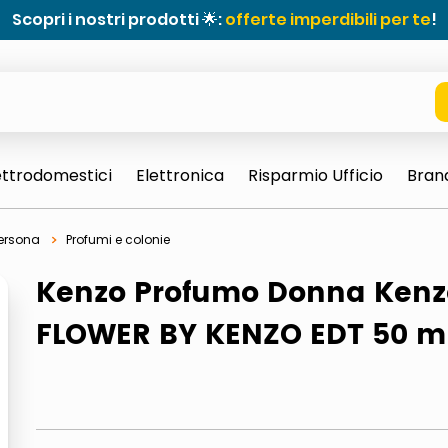
Scopri i nostri prodotti 🌟:
offerte imperdibili per te
!
ettrodomestici
Elettronica
Risparmio Ufficio
Bran
persona
Profumi e colonie
Kenzo Profumo Donna Kenz
FLOWER BY KENZO EDT 50 m
e 0703 thin rotondo sun