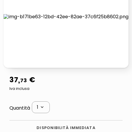
lucidatrice pavimenti
pattumiera raccolta differenziata
elenco telefonico
faro solare
37
,
€
73
Iva inclusa
1
Quantità
DISPONIBILITÀ IMMEDIATA